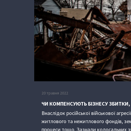
20 травня 2022
ЧИ КОМПЕНСУЮТЬ БІЗНЕСУ ЗБИТКИ,
Внаслідок російської військової агресі
житлового та нежитлового фондів, земе
процеси тощо. Зазнали колосальних зб