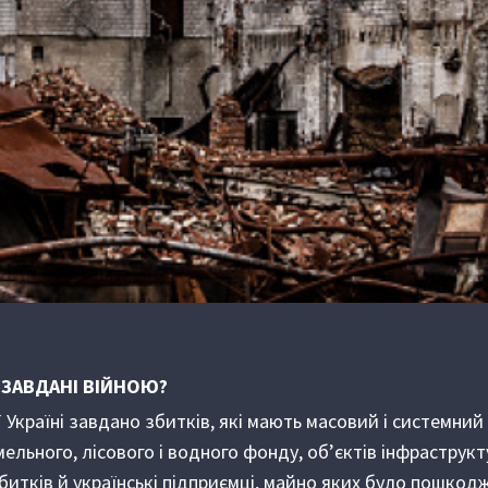
 ЗАВДАНІ ВІЙНОЮ?
ї Україні завдано збитків, які мають масовий і системний 
льного, лісового і водного фонду, об’єктів інфраструкт
итків й українські підприємці, майно яких було пошкод